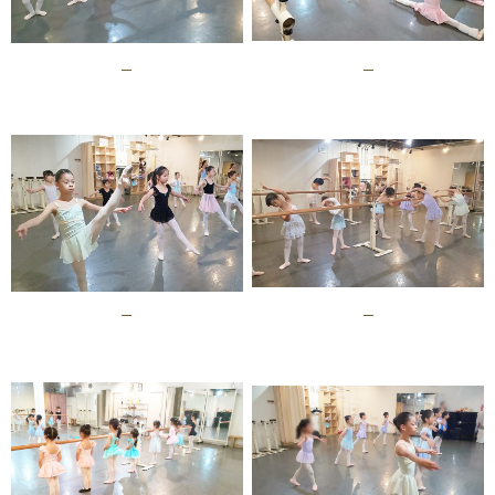
–
–
–
–