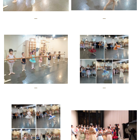
–
–
–
–