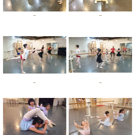
–
–
–
–