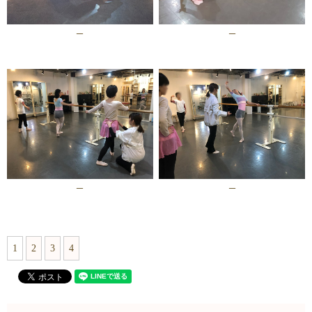
–
–
–
–
1
2
3
4