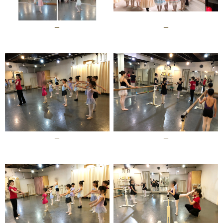
–
–
–
–