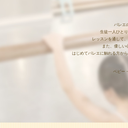
バレエ
生徒一人ひとり
レッスンを通して、
また、優しい
はじめてバレエに触れる方から
ベビー