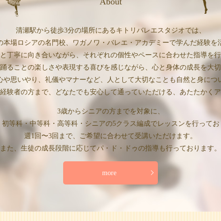
About
清瀬駅から徒歩3分の場所にあるキトリバレエスタジオでは、
の本場ロシアの名門校、ワガノワ・バレエ・アカデミーで学んだ経験を
と丁寧に向き合いながら、それぞれの個性やペースに合わせた指導を行
踊ることの楽しさや表現する喜びを感じながら、心と身体の成長を大切
心や思いやり、礼儀やマナーなど、人として大切なことも自然と身につ
経験者の方まで、どなたでも安心して通っていただける、あたたかくア
3歳からシニアの方までを対象に、
・初等科・中等科・高等科・シニアの5クラス編成でレッスンを行ってお
週1回〜3回まで、ご希望に合わせて受講いただけます。
また、生徒の成長段階に応じてパ・ド・ドゥの指導も行っております。
more