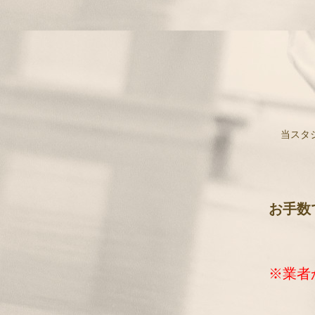
当スタ
お手数
※業者