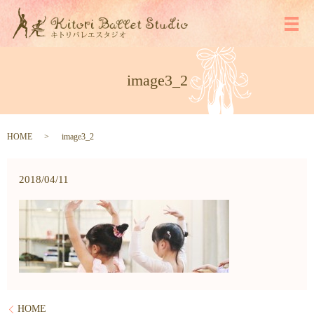
メ
image3_2
HOME
image3_2
2018/04/11
HOME