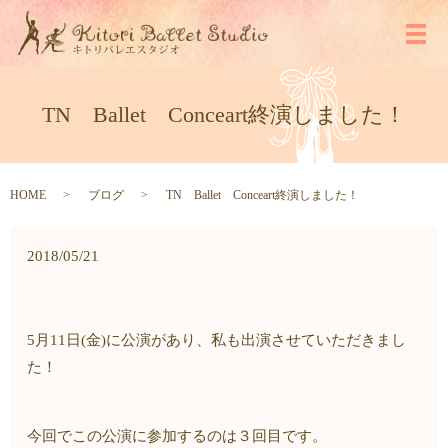
メ
TN Ballet Conceart終演しました！
HOME
ブログ
TN Ballet Conceart終演しました！
2018/05/21
5月11日(金)に公演があり、私も出演させていただきまし
た！
今回でこの公演に参加するのは３回目です。