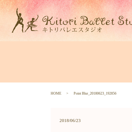
HOME
Point Blur_20180623_192856
2018/06/23