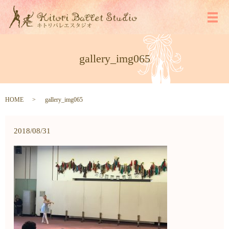
メ
gallery_img065
HOME
gallery_img065
2018/08/31