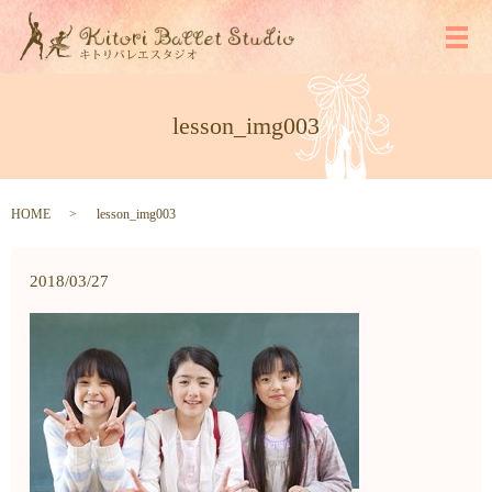
メ
lesson_img003
HOME
lesson_img003
2018/03/27