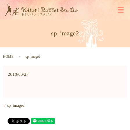
メ
sp_image2
HOME
sp_image2
2018/03/27
sp_image2